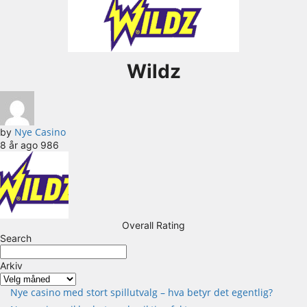
Wildz
Nye Casino
by
8 år ago
986
Overall Rating
Search
Search
Arkiv
Nye casino med stort spillutvalg – hva betyr det egentlig?