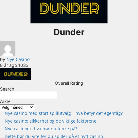
Dunder
Nye Casino
by
8 år ago
1033
Overall Rating
Search
Search
Arkiv
Nye casino med stort spillutvalg – hva betyr det egentlig?
Nye casino: sikkerhet og de viktige faktorene
Nye casinoer: hva bør du tenke på?
Dette bør du vite før du spiller på et nytt casino