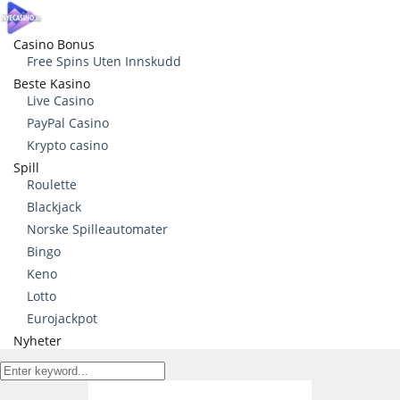
Casino Bonus
Free Spins Uten Innskudd
Beste Kasino
Live Casino
PayPal Casino
Krypto casino
Spill
Roulette
Blackjack
Norske Spilleautomater
Bingo
Keno
Lotto
Eurojackpot
Nyheter